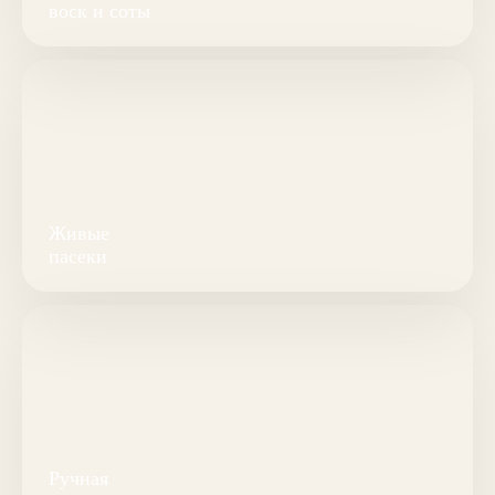
воск и соты
Живые
пасеки
Ручная