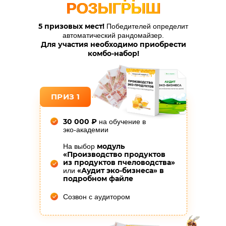
РОЗЫГРЫШ
РОЗЫГРЫШ
5 призовых мест!
Победителей определит
автоматический рандомайзер.
Для участия необходимо приобрести
комбо-набор!
ПРИЗ 1
30 000 ₽
на обучение в
эко-академии
модуль
На выбор
«Производство продуктов
из продуктов пчеловодства»
«Аудит эко-бизнеса» в
или
подробном файле
Созвон с аудитором