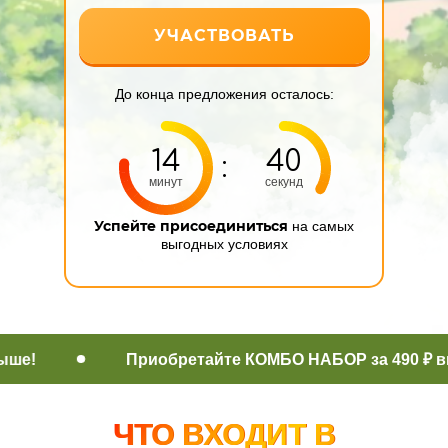
УЧАСТВОВАТЬ
До конца предложения осталось:
14
40
:
минут
секунд
Успейте присоединиться
на самых
выгодных условиях
е!
Приобретайте КОМБО НАБОР за 490 ₽ вмест
ЧТО ВХОДИТ В
ЧТО ВХОДИТ В