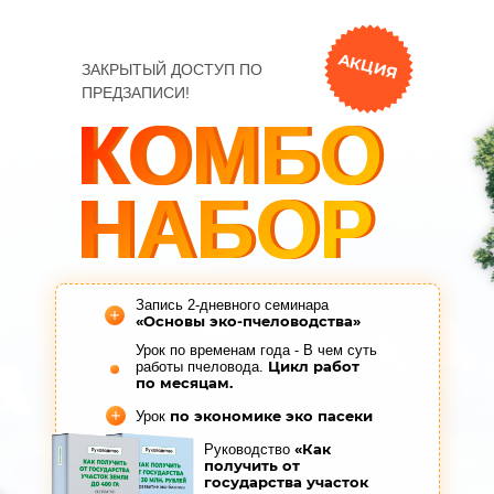
АКЦИЯ
ЗАКРЫТЫЙ ДОСТУП ПО
ПРЕДЗАПИСИ!
КОМБО
КОМБО
НАБОР
НАБОР
Запись 2-дневного семинара
«Основы эко-пчеловодства»
Урок по временам года - В чем суть
Цикл работ
работы пчеловода.
по месяцам.
по экономике эко пасеки
Урок
«Как
Руководство
получить от
государства участок