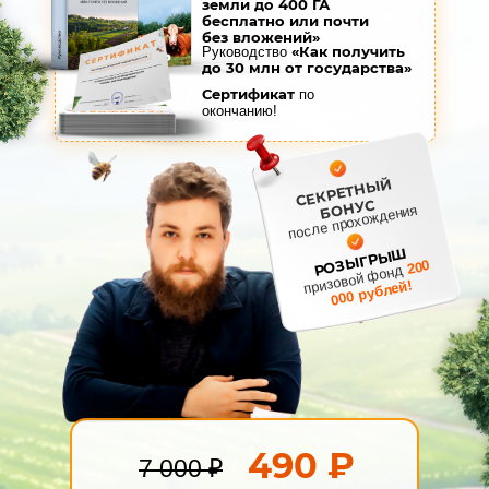
земли до 400 ГА
бесплатно или почти
без вложений»
«Как получить
Руководство
до 30 млн от государства»
Сертификат
по
окончанию!
СЕКРЕТНЫЙ
БОНУС
после прохождения
РОЗЫГРЫШ
200
призовой фонд
000 рублей!
490 ₽
7 000 ₽